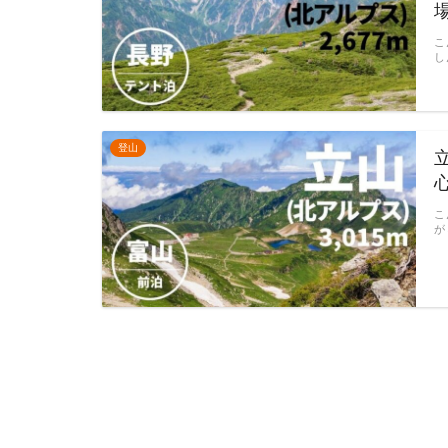
こ
し
登山
こ
が