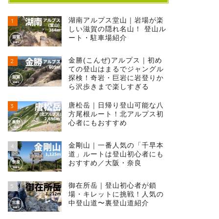
湖南アルプス堂山｜岩場が楽
1
しい滋賀の隠れ名山！ 登山ル
ート・駐車場紹介
金勝(こんぜ)アルプス｜初め
2
ての登山はまるでジャングル
探検！奇岩・巨岩に岩登りか
ら沢歩きまで楽しすぎる
唐松岳｜日帰り登山可能な八
3
方尾根ルート！北アルプス初
心者にもおすすめ
金剛山｜一番人気の「千早本
4
道」ルートは登山初心者にも
おすすめ／大阪・奈良
御在所岳｜登山初心者が鎖
5
場・キレットに挑戦！人気の
中登山道〜裏登山道紹介