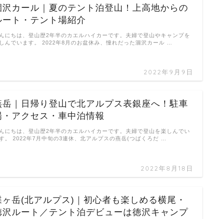
涸沢カール｜夏のテント泊登山！上高地からの
ルート・テント場紹介
んにちは、登山歴2年半のカエルハイカーです。夫婦で登山やキャンプを
しんでいます。 2022年8月のお盆休み、憧れだった涸沢カール …
2022年9月9日
燕岳｜日帰り登山で北アルプス表銀座へ！駐車
場・アクセス・車中泊情報
んにちは、登山歴2年半のカエルハイカーです。夫婦で登山を楽しんでい
す。 2022年7月中旬の3連休、北アルプスの燕岳(つばくろだ …
2022年8月18日
蝶ヶ岳(北アルプス)｜初心者も楽しめる横尾・
徳沢ルート／テント泊デビューは徳沢キャンプ