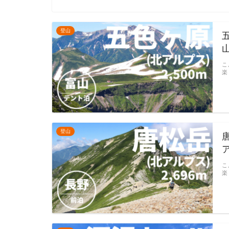
登山
こ
楽
登山
こ
楽