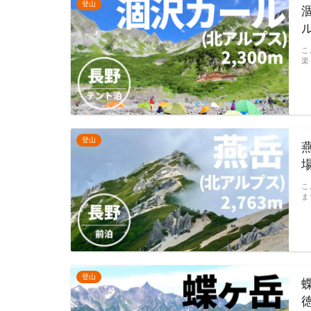
登山
こ
楽
登山
こ
ま
登山