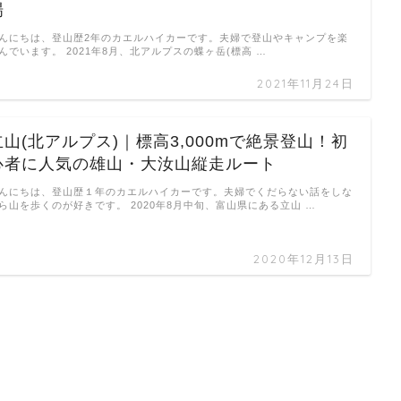
場
んにちは、登山歴2年のカエルハイカーです。夫婦で登山やキャンプを楽
んでいます。 2021年8月、北アルプスの蝶ヶ岳(標高 …
2021年11月24日
立山(北アルプス)｜標高3,000mで絶景登山！初
心者に人気の雄山・大汝山縦走ルート
んにちは、登山歴１年のカエルハイカーです。夫婦でくだらない話をしな
ら山を歩くのが好きです。 2020年8月中旬、富山県にある立山 …
2020年12月13日