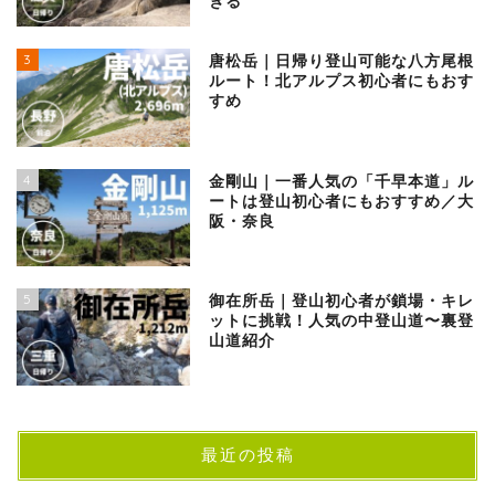
ぎる
3
唐松岳｜日帰り登山可能な八方尾根
ルート！北アルプス初心者にもおす
すめ
4
金剛山｜一番人気の「千早本道」ル
ートは登山初心者にもおすすめ／大
阪・奈良
5
御在所岳｜登山初心者が鎖場・キレ
ットに挑戦！人気の中登山道〜裏登
山道紹介
最近の投稿