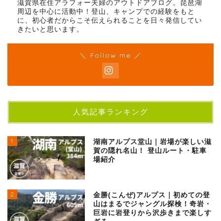
滋賀県在住アラフォー夫婦のアウトドアブログ。琵琶湖
周辺を中心に活動中！登山、キャンプでの経験をもと
に、初心者だからこそ伝えられることを日々発信してい
きたいと思います。
＼ Follow me ／
人気記事ランキング
1
湖南アルプス堂山｜岩場が楽しい滋
賀の隠れ名山！ 登山ルート・駐車
場紹介
2
金勝(こんぜ)アルプス｜初めての登
山はまるでジャングル探検！奇岩・
巨岩に岩登りから沢歩きまで楽しす