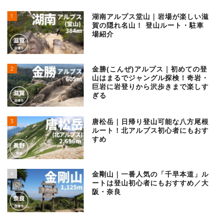
1
湖南アルプス堂山｜岩場が楽しい滋
賀の隠れ名山！ 登山ルート・駐車
場紹介
2
金勝(こんぜ)アルプス｜初めての登
山はまるでジャングル探検！奇岩・
巨岩に岩登りから沢歩きまで楽しす
ぎる
3
唐松岳｜日帰り登山可能な八方尾根
ルート！北アルプス初心者にもおす
すめ
4
金剛山｜一番人気の「千早本道」ル
ートは登山初心者にもおすすめ／大
阪・奈良