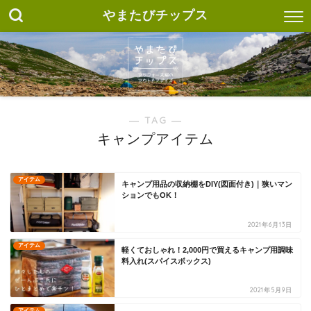
やまたびチップス
― TAG ―
キャンプアイテム
アイテム
キャンプ用品の収納棚をDIY(図面付き)｜狭いマン
ションでもOK！
2021年6月13日
アイテム
軽くておしゃれ！2,000円で買えるキャンプ用調味
料入れ(スパイスボックス)
2021年5月9日
アイテム