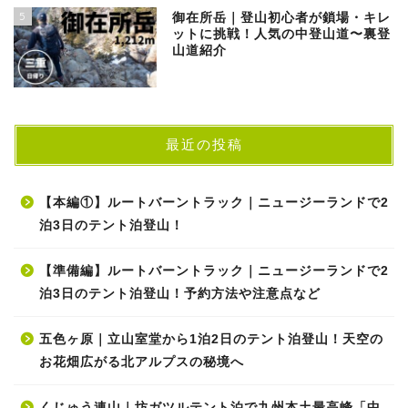
5
御在所岳｜登山初心者が鎖場・キレ
ットに挑戦！人気の中登山道〜裏登
山道紹介
最近の投稿
【本編①】ルートバーントラック｜ニュージーランドで2
泊3日のテント泊登山！
【準備編】ルートバーントラック｜ニュージーランドで2
泊3日のテント泊登山！予約方法や注意点など
五色ヶ原｜立山室堂から1泊2日のテント泊登山！天空の
お花畑広がる北アルプスの秘境へ
くじゅう連山｜坊ガツルテント泊で九州本土最高峰「中