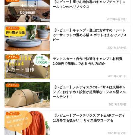
【レビュー】座り心地抜群のキャンプチェア｜コ
ールマンvsヘリノックス
2021年4月10日
アイテム
【レビュー】キャンプ・登山におすすめ！シート
ゥーサミットの畳める鍋 X-ポットはまるでフリス
ビー
2021年2月19日
アイテム
テントスカート自作で快適冬キャンプ！材料費
2,000円で簡単にできる 作り方紹介
2021年2月11日
アイテム
【レビュー】ノルディスクのレイサ４は夫婦キャ
ンプにおすすめ！設営が超簡単なトンネル型２ル
ームテント！
2021年2月9日
アイテム
【レビュー】アークテリクス アトムARフーディ
は真冬でも暖かい！ サイズ感やコーデも
2021年1月29日