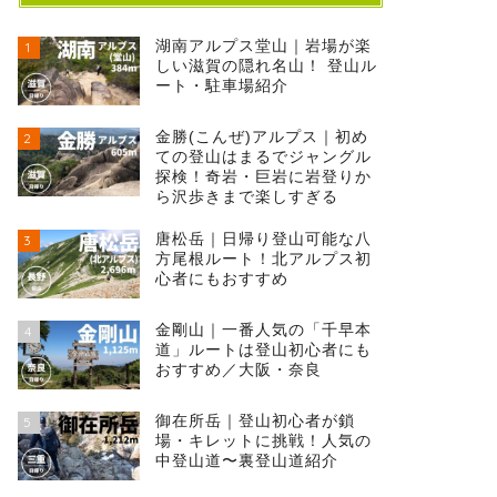
湖南アルプス堂山｜岩場が楽
1
しい滋賀の隠れ名山！ 登山ル
ート・駐車場紹介
金勝(こんぜ)アルプス｜初め
2
ての登山はまるでジャングル
探検！奇岩・巨岩に岩登りか
ら沢歩きまで楽しすぎる
唐松岳｜日帰り登山可能な八
3
方尾根ルート！北アルプス初
心者にもおすすめ
金剛山｜一番人気の「千早本
4
道」ルートは登山初心者にも
おすすめ／大阪・奈良
御在所岳｜登山初心者が鎖
5
場・キレットに挑戦！人気の
中登山道〜裏登山道紹介